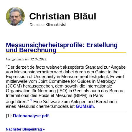
Direkt
zum
Inhalt
Christian Bläul
Dresdner Klimaaktivist
Messunsicherheitsprofile: Erstellung
und Berechnung
Veröffentlicht am 12.07.2012.
"Der derzeit de facto weltweit akzeptierte Standard zur Angabe
von Messunsicherheiten wird dabei durch den Guide to the
Expression of Uncertainty in Measurement festgelegt. Er wird
mittlerweile vom Joint Committee for Guides in Metrology
(JCGM) herausgegeben, dem sowohl die Internationale
Organisation für Normung (ISO) in Genf als auch das Bureau
International des Poids et Mesures (BIPM) in Paris
1
angehören."
Eine
Software zum Anlegen und Berechnen
eines Messunsicherheits­modells ist
GUMsim
.
[1]:
Datenanalyse.pdf
Nächster Blogeintrag »