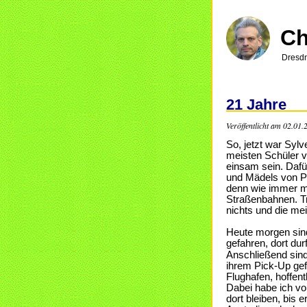
Direkt
zum
Inhalt
Ch
Dresdn
21 Jahre
Veröffentlicht am 02.01.
So, jetzt war Sylv
meisten Schüler v
einsam sein. Dafü
und Mädels von Pa
denn wie immer m
Straßenbahnen. Tro
nichts und die mei
Heute morgen sind
gefahren, dort dur
Anschließend sin
ihrem Pick-Up gefa
Flughafen, hoffen
Dabei habe ich vo
dort bleiben, bis