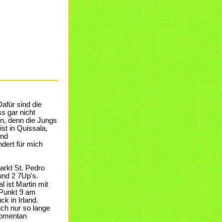
Dafür sind die
s gar nicht
in, denn die Jungs
st in Quissala,
und
ndert für mich
arkt St. Pedro
und 2 7Up's.
l ist Martin mit
. Punkt 9 am
k in Irland.
uch nur so lange
 momentan