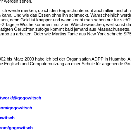
wir werden sehen.
 ich werde merken, ob ich den Englischunterricht auch allein und ohn
 kann. Und wie das Essen ohne ihn schmeckt. Wahrscheinlich werde 
en, denn Geld ist knapper und wann kocht man schon nur für sich? 
1-2 Tage je Woche kommen, nur zum Wäschewaschen, weil sonst das
stätigten Gerüchten zufolge kommt bald jemand aus Massachussetts
bo zu arbeiten. Oder wie Martins Tante aus New York schrieb: S
2 bis März 2003 habe ich bei der Organisation ADPP in Huambo, An
abe Englisch und Computernutzung an einer Schule für angehende Gr
etwork/@gogowitsch
com/gogowitsch
owitsch
.com/gogowitsch