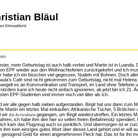
ristian Bläul
er Klimaaktivist
2003.
ester, mein Geburtstag ist auch halb vorbei und Martin ist in Luanda. 
on EPF wieder aus den Weihnachtsferien zurückgekehrt und ich mus
r habe ich ein bisschen viel gegessen, Nudeln mit Bohnen. Doch alle
ula's Café sind nicht gekommen zum Geburtstag, nicht mal Helena i
angelt es an Kommunikation und Transport, im Land ohne Telefone 
tzdem kann ich heute nicht einfach ignorieren, ab jetzt bin ich 21. Ä
sten EPF-Studenten sind immer noch viel älter als ich.
 wir alle gegen halb sieben aufgestanden. Birgit hat uns dann zum M
fte Martin ein letztes Mal einkaufen: Afrikanische Tücher, 5 Brötchen 
Acricultura
d wir zu
gegangen, um Birgit wiederzutreffen. Ein letztes Ma
hren, ich habe ihm den hier so selten freien Beifahrersitz spendiert
tlich kam das Flugzeug auch so pünktlich. Und übermorgen ist er zurüc
n ihm kein einziges gutes Wort über dieses Land gehört und er will a
 er genügend Geld für einen angenehmeren Fleck hat. Das ist für ihn