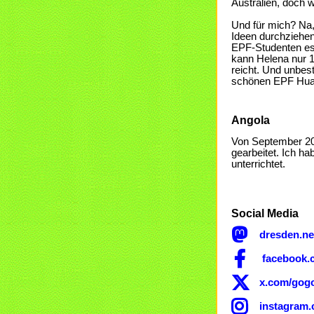
Australien, doch 
Und für mich? Na,
Ideen durchziehen
EPF-Studenten ess
kann Helena nur 
reicht. Und unbe
schönen EPF Huam
Angola
Beschreibung
Von September 200
gearbeitet. Ich h
unterrichtet.
Social Media

dresden.n

facebook.

x.com/gog

instagram