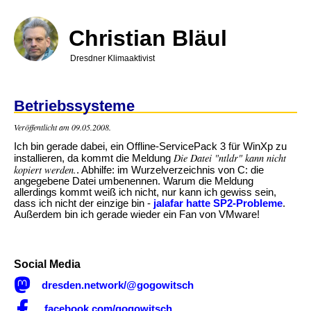
Direkt
zum
Inhalt
Christian Bläul
Dresdner Klimaaktivist
Betriebssysteme
Veröffentlicht am 09.05.2008.
Ich bin gerade dabei, ein Offline-ServicePack 3 für WinXp zu
Die Datei "ntldr" kann nicht
installieren, da kommt die Meldung
kopiert werden.
. Abhilfe: im Wurzelverzeichnis von C: die
angegebene Datei umbenennen. Warum die Meldung
allerdings kommt weiß ich nicht, nur kann ich gewiss sein,
dass ich nicht der einzige bin -
jalafar hatte SP2-Probleme
.
Außerdem bin ich gerade wieder ein Fan von VMware!
Social Media

dresden.network/@gogowitsch

facebook.com/gogowitsch