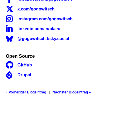

x.com/gogowitsch

instagram.com/gogowitsch

linkedin.com/in/blaeul
@gogowitsch.bsky.social
Open Source

GitHub

Drupal
« Vorheriger Blogeintrag
Nächster Blogeintrag »