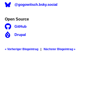
@gogowitsch.bsky.social
Open Source

GitHub

Drupal
« Vorheriger Blogeintrag
Nächster Blogeintrag »