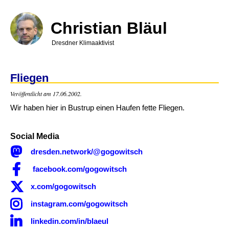
Direkt
zum
Inhalt
Christian Bläul
Dresdner Klimaaktivist
Fliegen
Veröffentlicht am 17.06.2002.
Wir haben hier in Bustrup einen Haufen fette Fliegen.
Social Media

dresden.network/@gogowitsch

facebook.com/gogowitsch

x.com/gogowitsch

instagram.com/gogowitsch

linkedin.com/in/blaeul