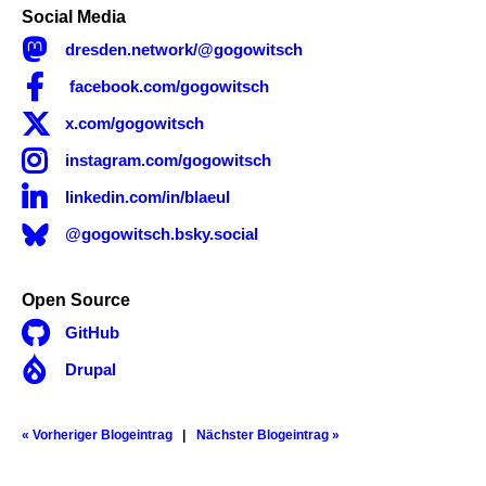
Social Media

dresden.network/@gogowitsch

facebook.com/gogowitsch

x.com/gogowitsch

instagram.com/gogowitsch

linkedin.com/in/blaeul
@gogowitsch.bsky.social
Open Source

GitHub

Drupal
« Vorheriger Blogeintrag
Nächster Blogeintrag »