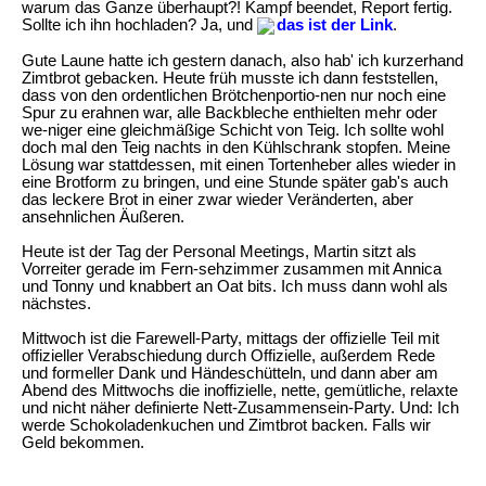
warum das Ganze überhaupt?! Kampf beendet, Report fertig.
Sollte ich ihn hochladen? Ja, und
das ist der Link
.
Gute Laune hatte ich gestern danach, also hab' ich kurzerhand
Zimtbrot gebacken. Heute früh musste ich dann feststellen,
dass von den ordentlichen Brötchenportio-nen nur noch eine
Spur zu erahnen war, alle Backbleche enthielten mehr oder
we-niger eine gleichmäßige Schicht von Teig. Ich sollte wohl
doch mal den Teig nachts in den Kühlschrank stopfen. Meine
Lösung war stattdessen, mit einen Tortenheber alles wieder in
eine Brotform zu bringen, und eine Stunde später gab's auch
das leckere Brot in einer zwar wieder Veränderten, aber
ansehnlichen Äußeren.
Heute ist der Tag der Personal Meetings, Martin sitzt als
Vorreiter gerade im Fern-sehzimmer zusammen mit Annica
und Tonny und knabbert an Oat bits. Ich muss dann wohl als
nächstes.
Mittwoch ist die Farewell-Party, mittags der offizielle Teil mit
offizieller Verabschiedung durch Offizielle, außerdem Rede
und formeller Dank und Händeschütteln, und dann aber am
Abend des Mittwochs die inoffizielle, nette, gemütliche, relaxte
und nicht näher definierte Nett-Zusammensein-Party. Und: Ich
werde Schokoladenkuchen und Zimtbrot backen. Falls wir
Geld bekommen.