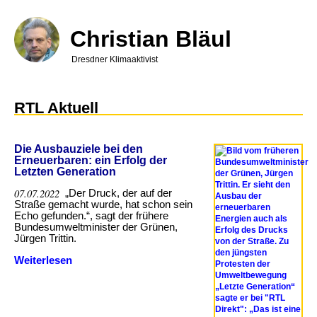
Direkt
zum
Inhalt
Christian Bläul
Dresdner Klimaaktivist
RTL Aktuell
Die Ausbauziele bei den
Erneuerbaren: ein Erfolg der
Letzten Generation
07.07.2022
„Der Druck, der auf der
Straße gemacht wurde, hat schon sein
Echo gefunden.“, sagt der frühere
Bundesumweltminister der Grünen,
Jürgen Trittin.
Weiterlesen
über
Die
Ausbauziele
bei
den
Erneuerbaren: