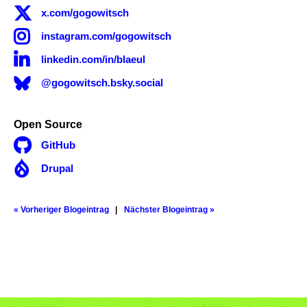

x.com/gogowitsch

instagram.com/gogowitsch

linkedin.com/in/blaeul
@gogowitsch.bsky.social
Open Source

GitHub

Drupal
« Vorheriger Blogeintrag
Nächster Blogeintrag »