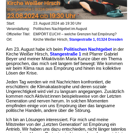
Start:
23. August 2024 ab 19:30 Uhr
Veranstaltung:
Politisches Nachtgebet im August
Offizieller Titel:
EMPÖRT EUCH! – welche Grenzen hat Empörung?
Ort:
Kirche Weißer Hirsch,
Stangestraße 1, 01324 Dresden
Am 23. August habe ich beim
Politischen Nachtgebet
in der
Kirche Weißer Hirsch,
Stangestraße 1
mit Pfarrer Gabriel
Beyer und meiner Mitaktivistin Maria Kunze über ein Thema
gesprochen, das mich seit langem tief bewegt: Wie kommen
wir beim Klima raus aus Empörung und hinein ins kollektive
Lösen der Krise.
Jeden Tag werden wir mit Nachrichten konfrontiert, die
erschüttern: die Klimakatastrophe und deren soziale
Ungerechtigkeit wird viel zu langsam angegangen. Zusätzlich
kommen noch Aktivist:innen beispielsweise von der Letzten
Generation und nerven herum. In solchen Momenten
empfinden einige von uns Empörung über das langsame
politische Handeln, andere über die Störung.
Ich bin an Lösungen interessiert. Für mich und meine
Mitstreiter von der „Letzten Generation“ ist Empörung ein
Antrieb. Wir haben uns dazu entschieden, nicht länger tatenlos