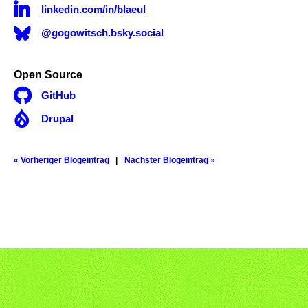

linkedin.com/in/blaeul
@gogowitsch.bsky.social
Open Source

GitHub

Drupal
« Vorheriger Blogeintrag
Nächster Blogeintrag »