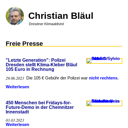
Direkt
zum
Inhalt
Christian Bläul
Dresdner Klimaaktivist
Freie Presse
"Letzte Generation": Polizei
Dresden stellt Klima-Kleber Bläul
105 Euro in Rechnung
29.06.2023
Die 105 € Gebühr der Polizei war
nicht rechtens
.
Weiterlesen
über
"Letzte
Generation":
Polizei
450 Menschen bei Fridays-for-
Dresden
Future-Demo in der Chemnitzer
stellt
Innenstadt
Klima-
Kleber
03.03.2023
Bläul
Weiterlesen
über
105