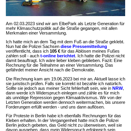
Am 02.03.2023 sind wir am ElbePark als Letzte Generation für
mehr Klimaschutzpolitik auf die Straße gegangen, mit allen
Merkmalen einer Versammlung.
Ich hatte mich an dem Tag mit dem Fuß an die Straße geklebt.
Nun hat die Polizei Sachsen
diese Pressemitteilung
veröffentlicht, dass ich
105 €
für das Ablösen meines Fußes
zahlen soll - auch
t-online berichtet
. Ich hatte die Polizei nicht
damit beauftragt. Ich wäre lieber kleben geblieben. Fazit: Eine
Rechnung für die Teilnahme an einer Versammlung. Das
gefährdet meiner Ansicht nach die Demokratie.
Die Rechnung kam am 19.06.2023 bei mir an. Aktuell lasse ich
sie juristisch prüfen. Falls sie korrekt ist bezahle ich natürlich.
Sollte sie jedoch aus meiner Sicht fehlerhaft sein, wie in
NRW
,
dann werde ich Widerspruch einlegen und zähle es für mich
als unnötige Repression gegen Klimaaktivismus. Wir von der
Letzten Generation werden dennoch weitermachen, bis unsere
Forderungen erfüllt werden - und uns dann auflösen.
Für Proteste in Berlin habe ich ebenfalls Rechnungen für das
Kleben erhalten. In der Vergangenheit hatte mich die Polizei
Berlin jedoch gebeten, das Geld nicht zu überweisen, weil sie
davon ausgehen, dass mein Widerspruch erfolgreich sein