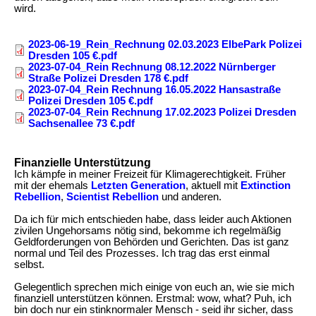
wird.
2023-06-19_Rein_Rechnung 02.03.2023 ElbePark Polizei
Dresden 105 €.pdf
2023-07-04_Rein Rechnung 08.12.2022 Nürnberger
Straße Polizei Dresden 178 €.pdf
2023-07-04_Rein Rechnung 16.05.2022 Hansastraße
Polizei Dresden 105 €.pdf
2023-07-04_Rein Rechnung 17.02.2023 Polizei Dresden
Sachsenallee 73 €.pdf
Finanzielle Unterstützung
Beschreibung
Ich kämpfe in meiner Freizeit für Klimagerechtigkeit. Früher
mit der ehemals
Letzten Generation
, aktuell mit
Extinction
Rebellion
,
Scientist Rebellion
und anderen.
Da ich für mich entschieden habe, dass leider auch Aktionen
zivilen Ungehorsams nötig sind, bekomme ich regelmäßig
Geldforderungen von Behörden und Gerichten. Das ist ganz
normal und Teil des Prozesses. Ich trag das erst einmal
selbst.
Gelegentlich sprechen mich einige von euch an, wie sie mich
finanziell unterstützen können. Erstmal: wow, what? Puh, ich
bin doch nur ein stink­normaler Mensch - seid ihr sicher, dass