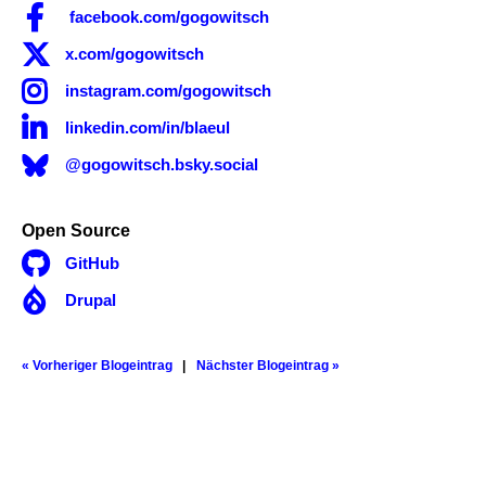

facebook.com/gogowitsch

x.com/gogowitsch

instagram.com/gogowitsch

linkedin.com/in/blaeul
@gogowitsch.bsky.social
Open Source

GitHub

Drupal
« Vorheriger Blogeintrag
Nächster Blogeintrag »