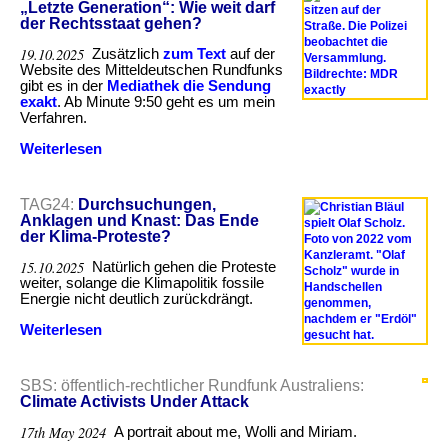
„Letzte Generation“: Wie weit darf
oder
der Rechtsstaat gehen?
Verbrecher?
19.10.2025
Zusätzlich
zum Text
auf der
Website des Mitteldeutschen Rundfunks
gibt es in der
Mediathek die Sendung
exakt
. Ab Minute 9:50 geht es um mein
Verfahren.
Weiterlesen
über
Ermittlungen
gegen
die
TAG24:
Durchsuchungen,
„Letzte
Anklagen und Knast: Das Ende
Generation“:
der Klima-Proteste?
Wie
weit
15.10.2025
Natürlich gehen die Proteste
darf
weiter, solange die Klimapolitik fossile
der
Energie nicht deutlich zurückdrängt.
Rechtsstaat
gehen?
Weiterlesen
über
Durchsuchungen,
Anklagen
und
SBS: öffentlich-rechtlicher Rundfunk Australiens:
Knast:
Climate Activists Under Attack
Das
Ende
17th May 2024
A portrait about me, Wolli and Miriam.
der