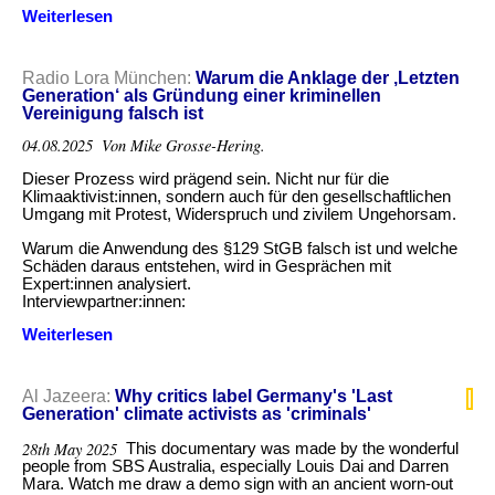
Klima-
Weiterlesen
über
Proteste?
Climate
Activists
Under
Radio Lora München:
Warum die Anklage der ‚Letzten
Attack
Generation‘ als Gründung einer kriminellen
Vereinigung falsch ist
04.08.2025
Von Mike Grosse-Hering.
Dieser Prozess wird prägend sein. Nicht nur für die
Klimaaktivist:innen, sondern auch für den gesellschaftlichen
Umgang mit Protest, Widerspruch und zivilem Ungehorsam.
Warum die Anwendung des §129 StGB falsch ist und welche
Schäden daraus entstehen, wird in Gesprächen mit
Expert:innen analysiert.
Interviewpartner:innen:
Weiterlesen
über
Warum
die
Anklage
Al Jazeera:
Why critics label Germany's 'Last
der
Generation' climate activists as 'criminals'
‚Letzten
Generation‘
28th May 2025
This documentary was made by the wonderful
als
people from SBS Australia, especially Louis Dai and Darren
Gründung
Mara. Watch me draw a demo sign with an ancient worn-out
einer