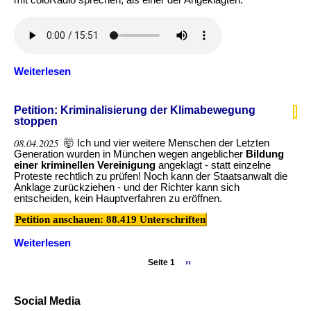
Weiterlesen
über
Letzte
Generation
-
Petition: Kriminalisierung der Klimabewegung
Anklage
stoppen
wegen
angeblicher
08.04.2025
🤯 Ich und vier weitere Menschen der Letzten
Bildung
Generation wurden in München wegen angeblicher
Bildung
einer
einer kriminellen Vereinigung
angeklagt - statt einzelne
kriminellen
Proteste rechtlich zu prüfen! Noch kann der Staatsanwalt die
Vereinigung
Anklage zurückziehen - und der Richter kann sich
entscheiden, kein Hauptverfahren zu eröffnen.
Petition anschauen: 88.419 Unterschriften
Weiterlesen
über
Petition:
Seite 1
Nächste
››
Kriminalisierung
Seitennummerierung
Seite
der
Klimabewegung
stoppen
Social Media