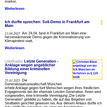
marker.
kriminellen
Vereinigung
Weiterlesen
über
falsch
Why
ist
critics
label
Ich durfte sprechen: Soli-Demo in Frankfurt am
Germany's
Main
'Last
Generation'
23.04.2025
Am 24.04. fand in Frankfurt am Main eine
climate
herzerwärmende Demo gegen die Kriminalisierung von
activists
Klimaprotest statt.
as
'criminals'
Weiterlesen
über
Ich
durfte
sprechen:
coloRadio:
Letzte Generation -
Soli-
Anklage wegen angeblicher
Demo
Bildung einer kriminellen
in
Vereinigung
Frankfurt
am
25.03.2025
Die
Main
Generalstaatsanwaltschaft München
erhebt Anklage gegen fünf Menschen wegen ihres friedlichen
Engagements bei der ehemals Letzten Generation. Ihnen wird
vorgeworfen, eine kriminelle Vereinigung „Die Letzte
Generation“ gebildet zu haben, die auf das Begehen von
Straftaten gerichtet gewesen sei. Aus diesem Anlass durfte ich
mit coloRadio sprechen, als einer der Angeklagten.