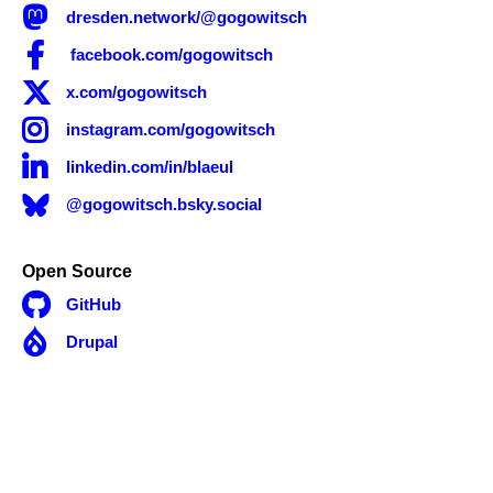

dresden.network/@gogowitsch

facebook.com/gogowitsch

x.com/gogowitsch

instagram.com/gogowitsch

linkedin.com/in/blaeul
@gogowitsch.bsky.social
Open Source

GitHub

Drupal